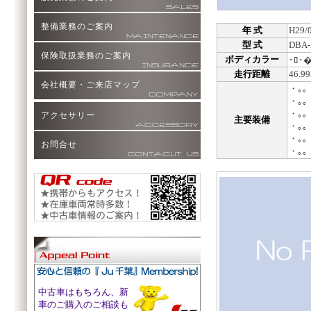
整備業務のご案内
年 式
H29/
型 式
DBA-
保険取扱業務のご案内
ボディカラー
･ﾛ･�
走行距離
46.9
会社概要・ご来店マップ
・｡｡
・｡｡
・｡｡
アクセサリー
主要装備
・｡｡
・｡｡
お問合せ
・｡｡
中古車はもちろん、新
車のご購入のご相談も